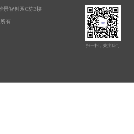
雅景智创园C栋3楼
权所有.
扫一扫，关注我们