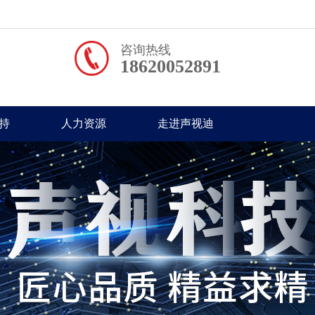
咨询热线
18620052891
持
人力资源
走进声视迪